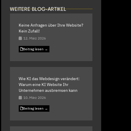
WEITERE BLOG-ARTIKEL
Keine Anfragen über Ihre Website?
Kein Zufall!
12. März 2026
Beitrag lesen →
Wie KI das Webdesign verändert:
Warum eine KI Website Ihr
Unternehmen ausbremsen kann
10. März 2026
Beitrag lesen →