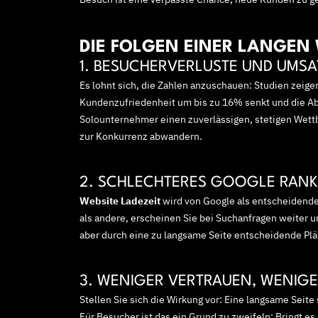
DIE FOLGEN EINER LANGEN 
1. BESUCHERVERLUSTE UND UM
Es lohnt sich, die Zahlen anzuschauen: Studien zeig
Kundenzufriedenheit um bis zu 16% senkt und die Ab
Solounternehmer einen zuverlässigen, stetigen Wettb
zur Konkurrenz abwandern.
2. SCHLECHTERES GOOGLE RAN
Website Ladezeit
wird von Google als entscheidende
als andere, erscheinen Sie bei Suchanfragen weiter unt
aber durch eine zu langsame Seite entscheidende Plä
3. WENIGER VERTRAUEN, WENIG
Stellen Sie sich die Wirkung vor: Eine langsame Seite 
Für Besucher ist das ein Grund zu zweifeln: Bringt es 