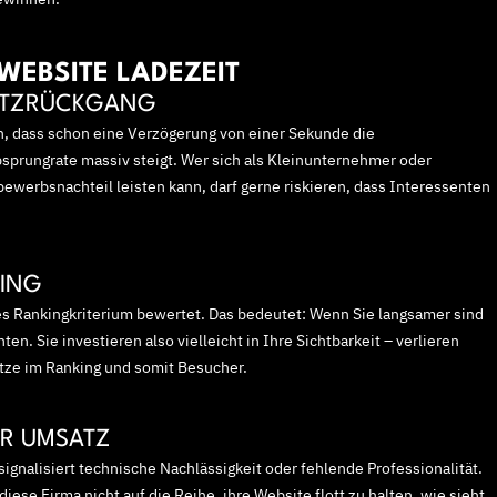
WEBSITE LADEZEIT
SATZRÜCKGANG
en, dass schon eine Verzögerung von einer Sekunde die
sprungrate massiv steigt. Wer sich als Kleinunternehmer oder
ewerbsnachteil leisten kann, darf gerne riskieren, dass Interessenten
KING
s Rankingkriterium bewertet. Das bedeutet: Wenn Sie langsamer sind
en. Sie investieren also vielleicht in Ihre Sichtbarkeit – verlieren
tze im Ranking und somit Besucher.
ER UMSATZ
signalisiert technische Nachlässigkeit oder fehlende Professionalität.
diese Firma nicht auf die Reihe, ihre Website flott zu halten, wie sieht