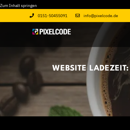
Zum
Zum Inhalt springen
Inhalt
0151-50455091
info@pixelcode.de
springen
WEBSITE LADEZEIT