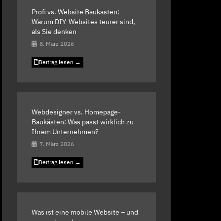
Profi vs. Website Baukasten:
Warum DIY-Websites teurer sind,
als Sie denken
8. März 2026
Beitrag lesen →
Webdesigner vs. Homepage-
Baukästen: Was passt wirklich zu
Ihrem Unternehmen?
7. März 2026
Beitrag lesen →
Was ist eine mobile Website – und